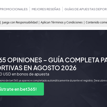
S RESEÑAS
GUÍAS DE APUESTAS DEPORTIVAS
Casinos o
 PROMOCIONALES
MEJORES RESEÑAS
GUÍAS DE APUESTAS DEPOR
| Juega con Responsabilidad | Aplican Términos y Condiciones | Contenido come
65 OPINIONES – GUÍA COMPLETA P
RTIVAS EN AGOSTO 2026
0 USD en bonos de apuesta
bono de bet365 ya aparece completado automáticamente durante el registro. Descubre c
ístrate en bet365!