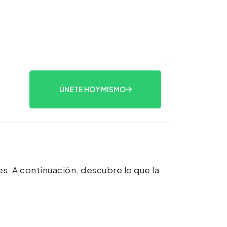
ÚNETE HOY MISMO
s. A continuación, descubre lo que la