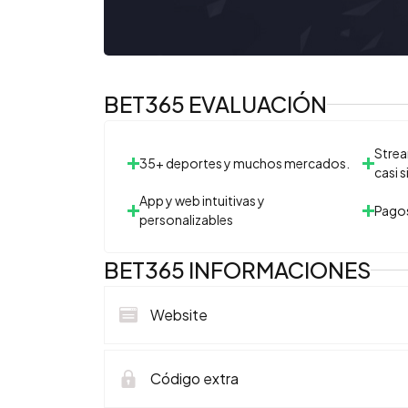
BET365 EVALUACIÓN
Strea
35+ deportes y muchos mercados.
casi s
App y web intuitivas y
Pagos
personalizables
BET365 INFORMACIONES
Website
Código extra