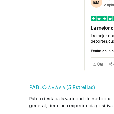
PABLO ⭐⭐⭐⭐⭐ (5 Estrellas)
Pablo destaca la variedad de métodos de
general, tiene una experiencia positiva