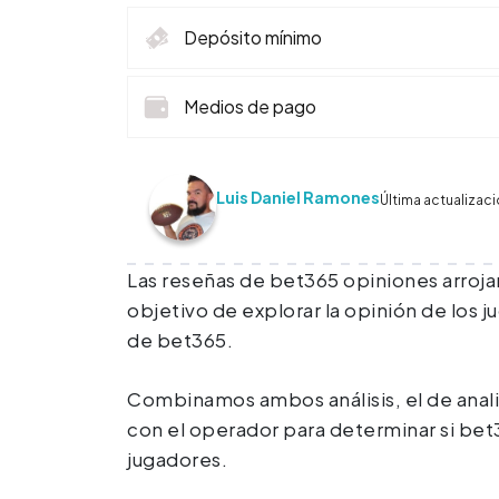
Depósito mínimo
Medios de pago
Luis Daniel Ramones
Última actualizac
Las reseñas de bet365 opiniones arrojan
objetivo de explorar la opinión de los 
de bet365.
Combinamos ambos análisis, el de anali
con el operador para determinar si bet
jugadores.