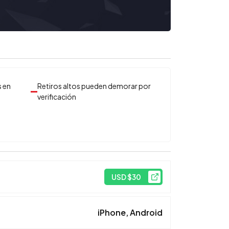
 en
Retiros altos pueden demorar por
verificación
USD $30
iPhone, Android