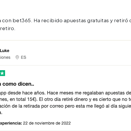
a con bet365. Ha recibido apuestas gratuitas y retiró 
retiro.