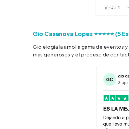
Gio Casanova Lopez
⭐⭐⭐⭐⭐
(5 Es
Gio elogia la amplia gama de eventos 
más generosos y el proceso de contacto