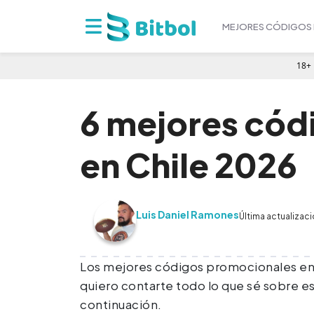
Mejores códigos promocionales
MEJORE
MEJORES CÓDIGOS
18+ 
6 mejores cód
en Chile 2026
Luis Daniel Ramones
Última actualizac
Los mejores códigos promocionales en a
quiero contarte todo lo que sé sobre e
continuación.