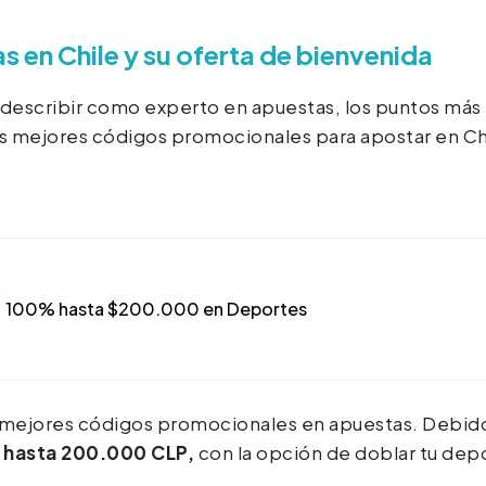
 en Chile y su oferta de bienvenida
describir como experto en apuestas, los puntos más 
os mejores códigos promocionales para apostar en Ch
100% hasta $200.000 en Deportes
s mejores códigos promocionales en apuestas. Debido
 hasta 200.000 CLP,
con la opción de doblar tu dep