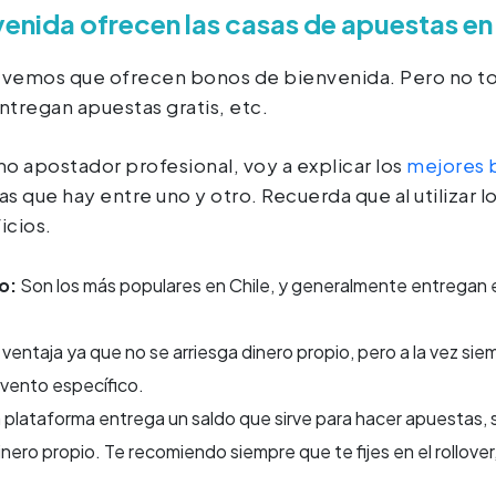
enida ofrecen las casas de apuestas en
e vemos que ofrecen bonos de bienvenida. Pero no to
ntregan apuestas gratis, etc.
o apostador profesional, voy a explicar los
mejores 
as que hay entre uno y otro. Recuerda que al utiliza
icios.
o:
Son los más populares en Chile, y generalmente entregan e
ventaja ya que no se arriesga dinero propio, pero a la vez sie
evento específico.
a plataforma entrega un saldo que sirve para hacer apuestas, 
inero propio. Te recomiendo siempre que te fijes en el rollover