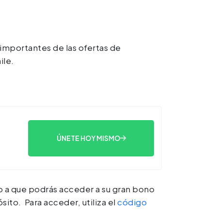
importantes de las ofertas de
ile.
ÚNETE HOY MISMO
 a que podrás acceder a su gran bono
ósito.
Para acceder, utiliza el
código