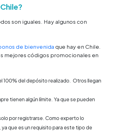
 Chile?
dos son iguales. Hay algunos con
bonos de bienvenida
que hay en Chile.
r los mejores códigos promocionales en
l 100% del depósito realizado. Otros llegan
mpre tienen algún límite. Ya que se pueden
solo por registrarse. Como experto lo
, ya que es un requisito para este tipo de