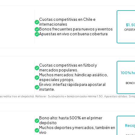
Cuotas competitivas en Chile e
internacionales
$1.5
Bonos frecuentes para nuevos y eventos
OFERTA
Apuestas en vivo con buena cobertura
Cuotas competitivas en fútbol y
mercados populares.
100% h
Muchos mercados: hándicap asiático,
especiales y props.
BONO 
En vivo: interfaz rápida para apostar al
instante.
dita tras el depósito). Rollover: 5x (depósito + bono) con cuota mínima 1.50. Apuestas válidas: Simp
Bono alto: hasta 500% en el primer
depósito
Recoj
Muchos deportes y mercados, también en
vivo