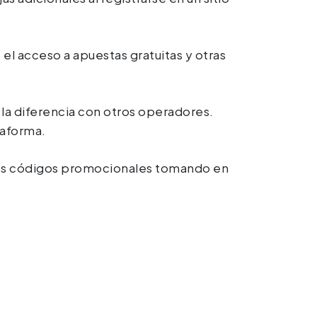
l acceso a apuestas gratuitas y otras
la diferencia con otros operadores.
taforma.
ores códigos promocionales tomando en