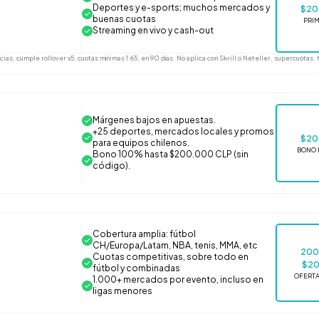
Deportes y e-sports; muchos mercados y
$20
buenas cuotas
PRI
Streaming en vivo y cash-out
s, cumple rollover x5, cuotas mínimas 1.65, en 90 días. No aplica con Skrill o Neteller, supercuotas,
Márgenes bajos en apuestas.
+25 deportes, mercados locales y promos
$20
para equipos chilenos.
BONO 
Bono 100% hasta $200.000 CLP (sin
código).
Cobertura amplia: fútbol
CH/Europa/Latam, NBA, tenis, MMA, etc
200
Cuotas competitivas, sobre todo en
$20
fútbol y combinadas
OFERTA
1.000+ mercados por evento, incluso en
ligas menores