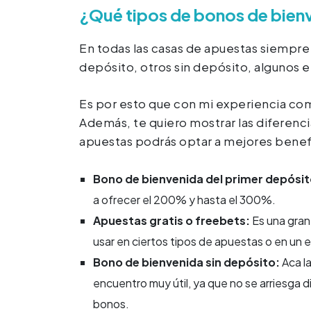
¿Qué tipos de bonos de bienv
En todas las casas de apuestas siempr
depósito, otros sin depósito, algunos e
Es por esto que con mi experiencia com
Además, te quiero mostrar las diferenci
apuestas podrás optar a mejores benef
Bono de bienvenida del primer depósit
a ofrecer el 200% y hasta el 300%.
Apuestas gratis o freebets:
Es una gran 
usar en ciertos tipos de apuestas o en un 
Bono de bienvenida sin depósito:
Aca l
encuentro muy útil, ya que no se arriesga d
bonos.