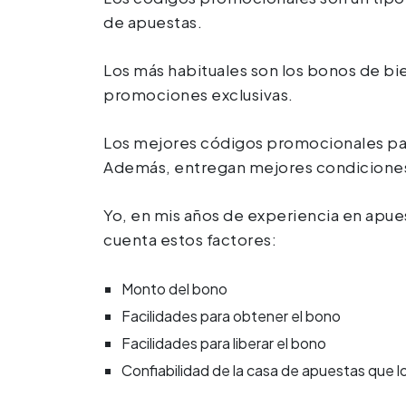
de apuestas.
Los más habituales son los bonos de bi
promociones exclusivas.
Los mejores códigos promocionales par
Además, entregan mejores condiciones, 
Yo, en mis años de experiencia en apu
cuenta estos factores:
Monto del bono
Facilidades para obtener el bono
Facilidades para liberar el bono
Confiabilidad de la casa de apuestas que l