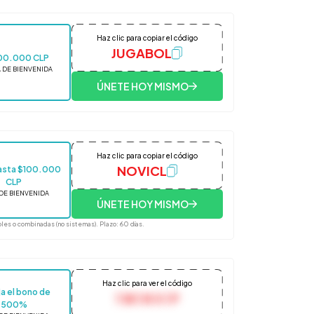
Haz clic para copiar el código
JUGABOL
00.000 CLP
 DE BIENVENIDA
ÚNETE HOY MISMO
Haz clic para copiar el código
NOVICL
asta $100.000
CLP
DE BIENVENIDA
ÚNETE HOY MISMO
les o combinadas (no sistemas). Plazo: 60 días.
Haz clic para ver el código
a el bono de
1
W
I
N
V
I
P
500%