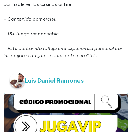
confiable en los casinos online.
– Contenido comercial
.
– 18+ Juego responsable.
– Este contenido refleja una experiencia personal con
las mejores tragamonedas online en Chile.
Luis Daniel Ramones