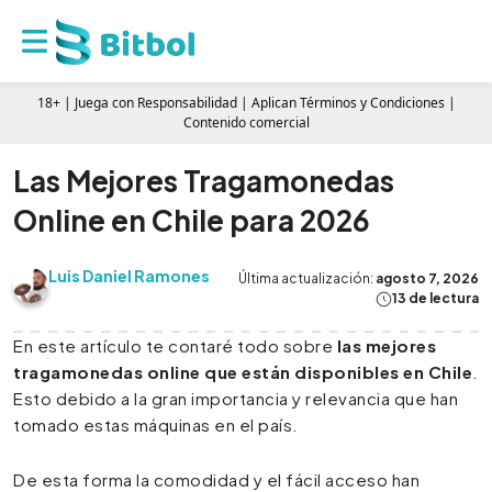
18+ | Juega con Responsabilidad | Aplican Términos y Condiciones |
Contenido comercial
Las Mejores Tragamonedas
Online en Chile para 2026
Luis Daniel Ramones
Última actualización:
agosto 7, 2026
13 de lectura
En este artículo te contaré todo sobre
las mejores
tragamonedas online que están disponibles en Chile
.
Esto debido a la gran importancia y relevancia que han
tomado estas máquinas en el país.
De esta forma la comodidad y el fácil acceso han