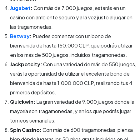
Jugabet
:
Con más de 7.000 juegos, estarás en un
casino con ambiente seguro y a la vez justo al jugar en
las tragamonedas.
Betway
:
Puedes comenzar con un bono de
bienvenida de hasta 150.000 CLP, que podrás utilizar
en los más de 500 juegos, incluidos tragamonedas.
Jackpotcity:
Con una variedad de más de 550 juegos,
verás la oportunidad de utilizar el excelente bono de
bienvenida de hasta 1.000.000 CLP, realizando tus 4
primeros depósitos.
Quickwin:
La gran variedad de 9.000 juegos donde la
mayoría son tragamonedas, y en los que podrás jugar
torneos semanales.
Spin Casino:
Con más de 600 tragamonedas, piensa
bien dónde jugaras los 50 giros gratis incluidos en el