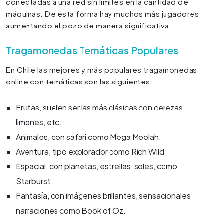
conectadas a una red sin límites en la cantidad de
máquinas. De esta forma hay muchos más jugadores
aumentando el pozo de manera significativa.
Tragamonedas Temáticas Populares
En Chile las mejores y más populares tragamonedas
online con temáticas son las siguientes:
Frutas, suelen ser las más clásicas con cerezas,
limones, etc.
Animales, con safari como Mega Moolah.
Aventura, tipo explorador como Rich Wild.
Espacial, con planetas, estrellas, soles, como
Starburst.
Fantasía, con imágenes brillantes, sensacionales
narraciones como Book of Oz.