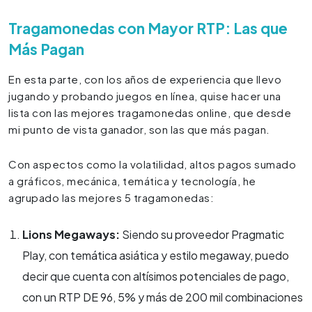
Tragamonedas con Mayor RTP: Las que
Más Pagan
En esta parte, con los años de experiencia que llevo
jugando y probando juegos en línea, quise hacer una
lista con las mejores tragamonedas online, que desde
mi punto de vista ganador, son las que más pagan.
Con aspectos como la volatilidad, altos pagos sumado
a gráficos, mecánica, temática y tecnología, he
agrupado las mejores 5 tragamonedas:
Lions Megaways:
Siendo su proveedor Pragmatic
Play, con temática asiática y estilo megaway, puedo
decir que cuenta con altísimos potenciales de pago,
con un RTP DE 96, 5% y más de 200 mil combinaciones