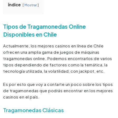
índice
Mostrar
Tipos de Tragamonedas Online
Disponibles en Chile
Actualmente, los mejores casinos en línea de Chile
ofrecen una amplia gama de juegos de máquinas
tragamonedas online. Podemos encontrarlos de varios
tipos dependiendo de factores como la temática, la
tecnología utilizada, la volatilidad, con jackpot, etc.
Es por esto que voy a contarte un poco sobre los tipos
de tragamonedas que podrás encontrar en los mejores
casinos en el país.
Tragamonedas Clásicas