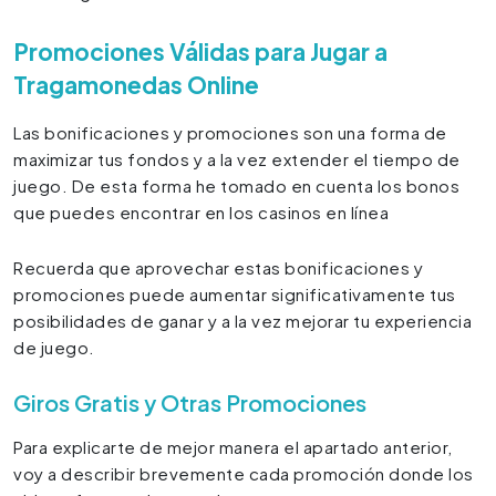
Promociones Válidas para Jugar a
Tragamonedas Online
Las bonificaciones y promociones son una forma de
maximizar tus fondos y a la vez extender el tiempo de
juego. De esta forma he tomado en cuenta los bonos
que puedes encontrar en los casinos en línea
Recuerda que aprovechar estas bonificaciones y
promociones puede aumentar significativamente tus
posibilidades de ganar y a la vez mejorar tu experiencia
de juego.
Giros Gratis y Otras Promociones
Para explicarte de mejor manera el apartado anterior,
voy a describir brevemente cada promoción donde los