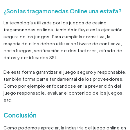
¿Son las tragamonedas Online una estafa?
La tecnología utilizada por los juegos de casino
tragamonedas en línea, también influye en la ejecución
segura de los juegos. Para cumplir la normativa, la
mayoría de ellos deben utilizar software de confianza,
cortafuegos, verificación de dos factores, cifrado de
datos y certificados SSL.
De esta forma garantizar el juego seguro y responsable,
también forma parte fundamental de los proveedores.
Como por ejemplo enfocándose en la prevención del
juego responsable, evaluar el contenido de los juegos,
etc.
Conclusión
Como podemos apreciar, la industria del juego online en