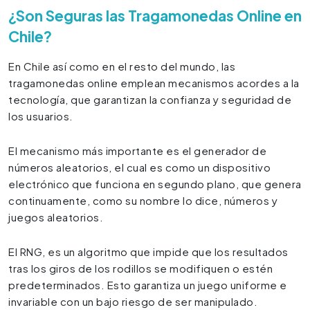
¿Son Seguras las Tragamonedas Online en
Chile?
En Chile así como en el resto del mundo, las
tragamonedas online emplean mecanismos acordes a la
tecnología, que garantizan la confianza y seguridad de
los usuarios.
El mecanismo más importante es el generador de
números aleatorios, el cual es como un dispositivo
electrónico que funciona en segundo plano, que genera
continuamente, como su nombre lo dice, números y
juegos aleatorios.
El RNG, es un algoritmo que impide que los resultados
tras los giros de los rodillos se modifiquen o estén
predeterminados. Esto garantiza un juego uniforme e
invariable con un bajo riesgo de ser manipulado.