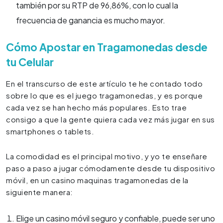
también por su RTP de 96,86%, con lo cual la
frecuencia de ganancia es mucho mayor.
Cómo Apostar en Tragamonedas desde
tu Celular
En el transcurso de este artículo te he contado todo
sobre lo que es el juego tragamonedas, y es porque
cada vez se han hecho más populares. Esto trae
consigo a que la gente quiera cada vez más jugar en sus
smartphones o tablets.
La comodidad es el principal motivo, y yo te enseñare
paso a paso a jugar cómodamente desde tu dispositivo
móvil, en un casino maquinas tragamonedas de la
siguiente manera:
Elige un casino móvil seguro y confiable, puede ser uno