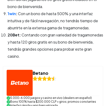
bono de bienvenida.
1win
:
Con un bono de hasta 500% y una interfaz
intuitiva y de fácil navegación, no tendrás tiempo de
aburrirte en la extensa gama de tragamonedas.
20Bet:
Contando con gran variedad de tragamonedas
y hasta 120 giros gratis en su bono de bienvenida,
tendrás grandes opciones para probar este gran
casino.
Betano
5.000–6.000 juegos y casino en vivo (dealers en español)
Bono 100% hasta $200.000 CLP + giros; promos constantes
Interfaz rápida y app bien valorada