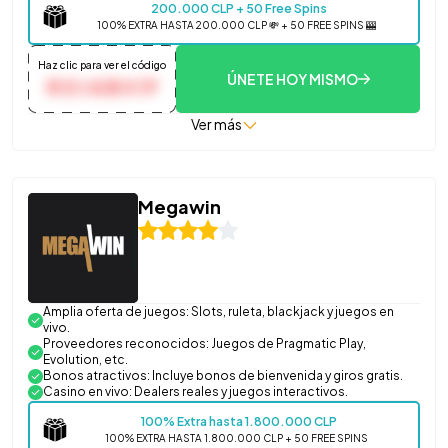
200.000 CLP + 50 Free Spins
100% EXTRA HASTA 200.000 CLP 💸 + 50 FREE SPINS 🎰
Haz clic para ver el código
ÚNETE HOY MISMO
R
O
J
A
B
V
I
P
Ver más
Megawin
Amplia oferta de juegos: Slots, ruleta, blackjack y juegos en
vivo.
Proveedores reconocidos: Juegos de Pragmatic Play,
Evolution, etc.
Bonos atractivos: Incluye bonos de bienvenida y giros gratis.
Casino en vivo: Dealers reales y juegos interactivos.
100% Extra hasta 1.800.000 CLP
100% EXTRA HASTA 1.800.000 CLP + 50 FREE SPINS