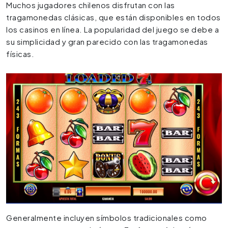
Muchos jugadores chilenos disfrutan con las
tragamonedas clásicas, que están disponibles en todos
los casinos en línea. La popularidad del juego se debe a
su simplicidad y gran parecido con las tragamonedas
físicas.
Generalmente incluyen símbolos tradicionales como