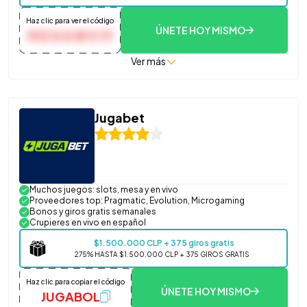
Haz clic para ver el código
ÚNETE HOY MISMO
M
E
G
A
W
V
I
P
Ver más
Jugabet
Muchos juegos: slots, mesa y en vivo
Proveedores top: Pragmatic, Evolution, Microgaming
Bonos y giros gratis semanales
Crupieres en vivo en español
$1.500.000 CLP + 375 giros gratis
275% HASTA $1.500.000 CLP + 375 GIROS GRATIS
Haz clic para copiar el código
ÚNETE HOY MISMO
JUGABOL