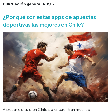
Puntuación general 4.8/5
¿Por qué son estas apps de apuestas
deportivas las mejores en Chile?
A pesar de que en Chile se encuentran muchas