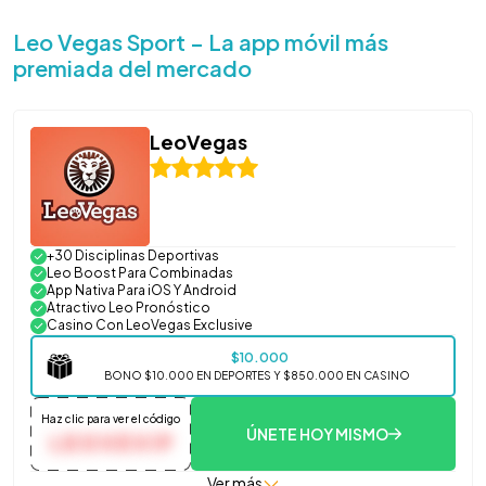
Leo Vegas Sport – La app móvil más
premiada del mercado
LeoVegas
+30 Disciplinas Deportivas
Leo Boost Para Combinadas
App Nativa Para iOS Y Android
Atractivo Leo Pronóstico
Casino Con LeoVegas Exclusive
$10.000
BONO $10.000 EN DEPORTES Y $850.000 EN CASINO
Haz clic para ver el código
ÚNETE HOY MISMO
L
E
O
V
E
V
I
P
Ver más