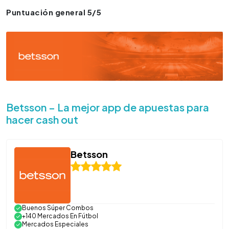
Puntuación general 5/5
Betsson – La mejor app de apuestas para
hacer cash out
Betsson
Buenos Súper Combos
+140 Mercados En Fútbol
Mercados Especiales