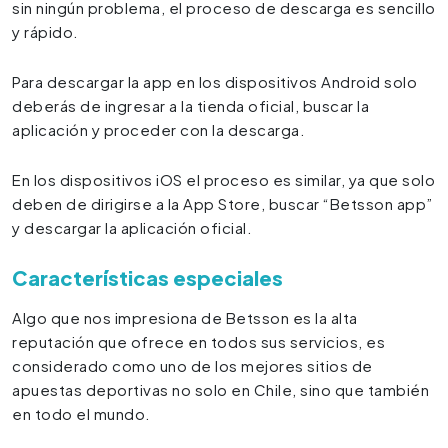
sin ningún problema, el proceso de descarga es sencillo
y rápido.
Para descargar la app en los dispositivos Android solo
deberás de ingresar a la tienda oficial, buscar la
aplicación y proceder con la descarga.
En los dispositivos iOS el proceso es similar, ya que solo
deben de dirigirse a la App Store, buscar “Betsson app”
y descargar la aplicación oficial.
Características especiales
Algo que nos impresiona de Betsson es la alta
reputación que ofrece en todos sus servicios, es
considerado como uno de los mejores sitios de
apuestas deportivas no solo en Chile, sino que también
en todo el mundo.