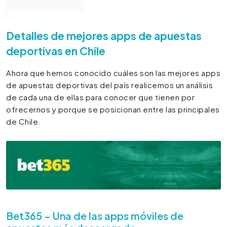
Detalles de mejores apps de apuestas
deportivas en Chile
Ahora que hemos conocido cuáles son las mejores apps
de apuestas deportivas del país realicemos un análisis
de cada una de ellas para conocer que tienen por
ofrecernos y porque se posicionan entre las principales
de Chile.
Bet365 – Una de las apps móviles de