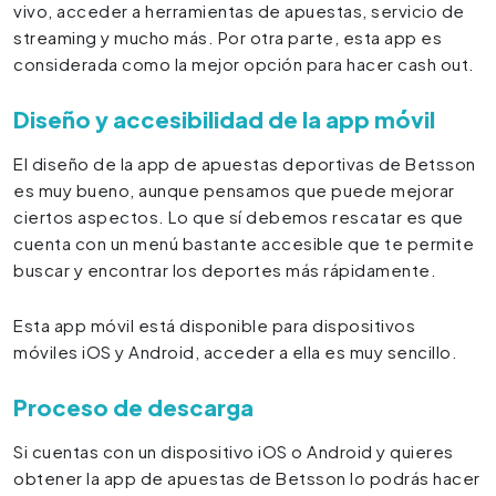
vivo, acceder a herramientas de apuestas, servicio de
streaming y mucho más. Por otra parte, esta app es
considerada como la mejor opción para hacer cash out.
Diseño y accesibilidad de la app móvil
El diseño de la app de apuestas deportivas de Betsson
es muy bueno, aunque pensamos que puede mejorar
ciertos aspectos. Lo que sí debemos rescatar es que
cuenta con un menú bastante accesible que te permite
buscar y encontrar los deportes más rápidamente.
Esta app móvil está disponible para dispositivos
móviles iOS y Android, acceder a ella es muy sencillo.
Proceso de descarga
Si cuentas con un dispositivo iOS o Android y quieres
obtener la app de apuestas de Betsson lo podrás hacer