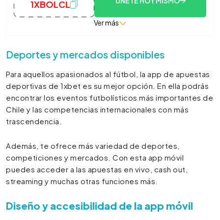
ÚNETE HOY MISMO
1XBOLCL
Ver más
Deportes y mercados disponibles
Para aquellos apasionados al fútbol, la app de apuestas
deportivas de 1xbet es su mejor opción. En ella podrás
encontrar los eventos futbolísticos más importantes de
Chile y las competencias internacionales con más
trascendencia.
Además, te ofrece más variedad de deportes,
competiciones y mercados. Con esta app móvil
puedes acceder a las apuestas en vivo, cash out,
streaming y muchas otras funciones más.
Diseño y accesibilidad de la app móvil