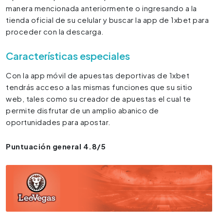
manera mencionada anteriormente o ingresando a la
tienda oficial de su celular y buscar la app de 1xbet para
proceder con la descarga.
Características especiales
Con la app móvil de apuestas deportivas de 1xbet
tendrás acceso a las mismas funciones que su sitio
web, tales como su creador de apuestas el cual te
permite disfrutar de un amplio abanico de
oportunidades para apostar.
Puntuación general 4.8/5