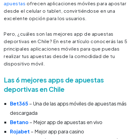
apuestas
ofrecen aplicaciones móviles para apostar
desde el celular o tablet, convirtiéndose en una
excelente opción para los usuarios.
Pero, ¿cuáles son las mejores app de apuestas
deportivas en Chile? En este artículo conocerás las 5
principales aplicaciones móviles para que puedas
realizar tus apuestas desde la comodidad de tu
dispositivo móvil.
Las 6 mejores apps de apuestas
deportivas en Chile
Bet365
– Una de las apps móviles de apuestas más
descargada
Betano
– Mejor app de apuestas en vivo
Rojabet
– Mejor app para casino