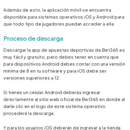
Además de esto, la aplicación móvil se encuentra
disponible para sistemas operativos iOS y Android para
que todo tipo de jugadores puedan acceder a ella.
Proceso de descarga
Descargar la app de apuestas deportivas de Bet365 es
muy fácil y gratuito, pero debes tener en cuenta que
para dispositivos Android debes contar con una versión
mínima de 8 en tu software y para iOS debe ser
versiones superiores a 12.
Si tienes un celular Android deberás ingresar
directamente al sitio web oficial de Bet365 en donde al
darle clic en el logo de este sistema operativo
procederá la descarga.
Y para los usuarios iOS deberán de ingresar a la tienda