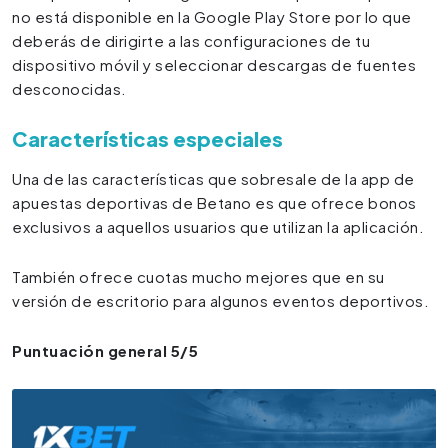
no está disponible en la Google Play Store por lo que
deberás de dirigirte a las configuraciones de tu
dispositivo móvil y seleccionar descargas de fuentes
desconocidas.
Características especiales
Una de las características que sobresale de la app de
apuestas deportivas de Betano es que ofrece bonos
exclusivos a aquellos usuarios que utilizan la aplicación.
También ofrece cuotas mucho mejores que en su
versión de escritorio para algunos eventos deportivos.
Puntuación general 5/5