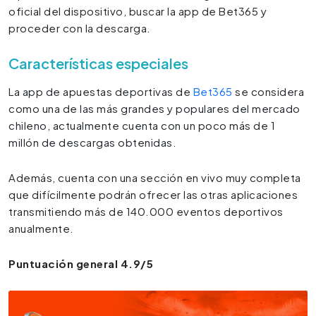
oficial del dispositivo, buscar la app de Bet365 y
proceder con la descarga.
Características especiales
La app de apuestas deportivas de
Bet365
se considera
como una de las más grandes y populares del mercado
chileno, actualmente cuenta con un poco más de 1
millón de descargas obtenidas.
Además, cuenta con una sección en vivo muy completa
que difícilmente podrán ofrecer las otras aplicaciones
transmitiendo más de 140.000 eventos deportivos
anualmente.
Puntuación general 4.9/5