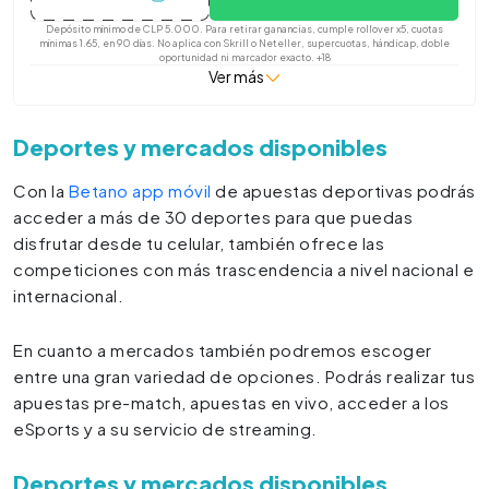
Depósito mínimo de CLP 5.000. Para retirar ganancias, cumple rollover x5, cuotas
mínimas 1.65, en 90 días. No aplica con Skrill o Neteller, supercuotas, hándicap, doble
oportunidad ni marcador exacto. +18
Ver más
Deportes y mercados disponibles
Con la
Betano app móvil
de apuestas deportivas podrás
acceder a más de 30 deportes para que puedas
disfrutar desde tu celular, también ofrece las
competiciones con más trascendencia a nivel nacional e
internacional.
En cuanto a mercados también podremos escoger
entre una gran variedad de opciones. Podrás realizar tus
apuestas pre-match, apuestas en vivo, acceder a los
eSports y a su servicio de streaming.
Deportes y mercados disponibles