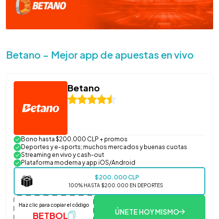
Betano – Mejor app de apuestas en vivo
Betano
Bono hasta $200.000 CLP + promos
Deportes y e-sports; muchos mercados y buenas cuotas
Streaming en vivo y cash-out
Plataforma moderna y app iOS/Android
$200.000 CLP
100% HASTA $200.000 EN DEPORTES
Haz clic para copiar el código
ÚNETE HOY MISMO
BETBOL