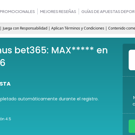
S RESEÑAS
GUÍAS DE APUESTAS DEPORTIVAS
Casinos o
 PROMOCIONALES
MEJORES RESEÑAS
GUÍAS DE APUESTAS DEPOR
| Juega con Responsabilidad | Aplican Términos y Condiciones | Contenido come
us bet365: MAX***** en
26
ESTA
pletado automáticamente durante el registro.
c
ón 4.5