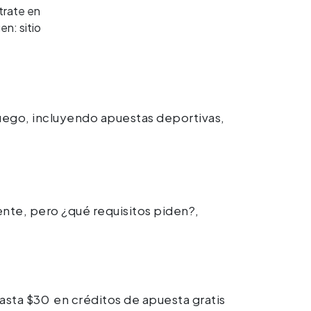
trate en
en: sitio
juego, incluyendo apuestas deportivas,
te, pero ¿qué requisitos piden?,
asta $30 en créditos de apuesta gratis