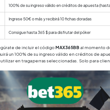
100% de su ingreso válido en créditos de apuesta (hast
Ingrese 50€ o más y recibirá 10 fichas doradas
Consigue hasta 365 $ para disfrutar del póker
egúrate de incluir el código
MAX365BB
al momento de 
uirá un 100% de su ingreso válido en créditos de apu
 utilizar en tragaperras seleccionadas. Solo para clie