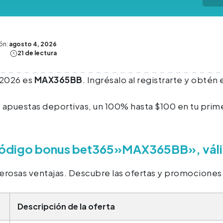
ión:
agosto 4, 2026
21 de lectura
 2026 es
MAX365BB
. Ingrésalo al registrarte y obté
 apuestas deportivas, un 100% hasta $100 en tu primer
código bonus bet365»MAX365BB», válid
rosas ventajas. Descubre las ofertas y promociones 
Descripción de la oferta