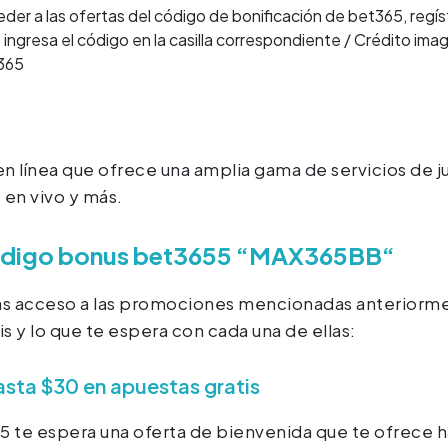
der a las ofertas del código de bonificación de bet365, regís
ingresa el código en la casilla correspondiente / Crédito imag
365
n línea que ofrece una amplia gama de servicios de 
 en vivo y más.
 código bonus bet3655 “MAX365BB“
s acceso a las promociones mencionadas anteriormen
 y lo que te espera con cada una de ellas:
sta $30 en apuestas gratis
5 te espera una oferta de bienvenida que te ofrece h