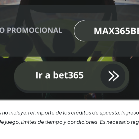
s no incluyen el importe de los créditos de apuesta. Ingres
e juego, límites de tiempo y condiciones. Es necesario regi