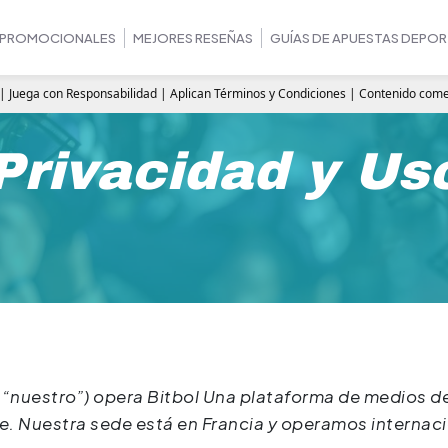
S RESEÑAS
GUÍAS DE APUESTAS DEPORTIVAS
Casinos o
 PROMOCIONALES
MEJORES RESEÑAS
GUÍAS DE APUESTAS DEPOR
| Juega con Responsabilidad | Aplican Términos y Condiciones | Contenido come
 Privacidad y Us
 “nuestro”) opera Bitbol Una plataforma de medios de
te. Nuestra sede está en Francia y operamos internaci