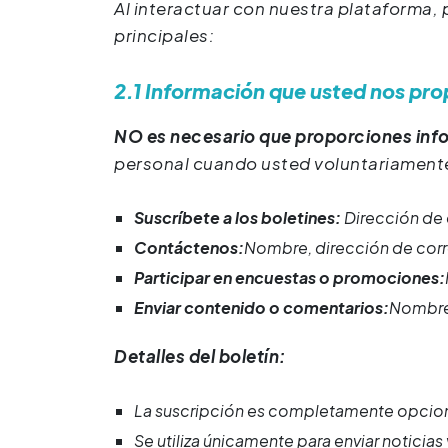
Al interactuar con nuestra plataforma,
principales:
2.1 Información que usted nos pro
NO es necesario que proporciones inf
personal cuando usted voluntariament
Suscríbete a los boletines:
Dirección de 
Contáctenos:
Nombre, dirección de corr
Participar en encuestas o promociones:
Enviar contenido o comentarios:
Nombre,
Detalles del boletín:
La suscripción es completamente opcion
Se utiliza únicamente para enviar noticias