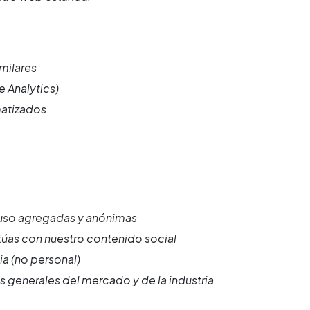
milares
e Analytics)
matizados
 uso agregadas y anónimas
ctúas con nuestro contenido social
ia (no personal)
s generales del mercado y de la industria