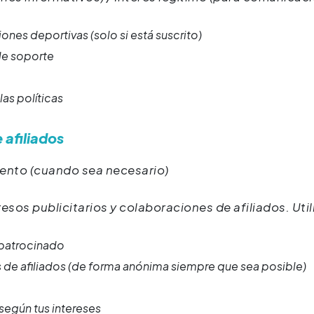
iones deportivas (solo si está suscrito)
de soporte
las políticas
 afiliados
iento (cuando sea necesario)
esos publicitarios y colaboraciones de afiliados. Uti
 patrocinado
as de afiliados (de forma anónima siempre que sea posible)
según tus intereses