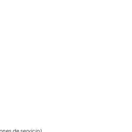
ones de servicio)