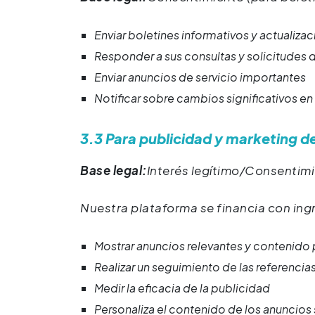
Enviar boletines informativos y actualizac
Responder a sus consultas y solicitudes 
Enviar anuncios de servicio importantes
Notificar sobre cambios significativos en 
3.3 Para publicidad y marketing de
Base legal:
Interés legítimo/Consentim
Nuestra plataforma se financia con ingr
Mostrar anuncios relevantes y contenido
Realizar un seguimiento de las referenci
Medir la eficacia de la publicidad
Personaliza el contenido de los anuncios 