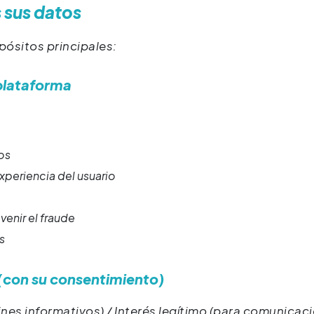
 sus datos
pósitos principales:
 plataforma
os
experiencia del usuario
venir el fraude
s
(con su consentimiento)
es informativos) / Interés legítimo (para comunicaci