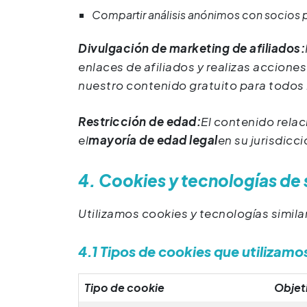
Compartir análisis anónimos con socios p
Divulgación de marketing de afiliados:
enlaces de afiliados y realizas accione
nuestro contenido gratuito para todos 
Restricción de edad:
El contenido rela
el
mayoría de edad legal
en su jurisdicci
4. Cookies y tecnologías de
Utilizamos cookies y tecnologías simila
4.1 Tipos de cookies que utilizamo
Tipo de cookie
Objet