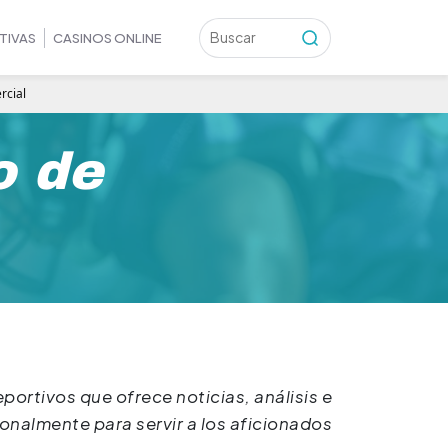
nline
TIVAS
CASINOS ONLINE
rcial
o de
portivos que ofrece noticias, análisis e
onalmente para servir a los aficionados