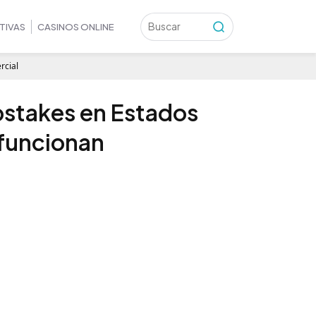
nline
TIVAS
CASINOS ONLINE
rcial
stakes en Estados
funcionan