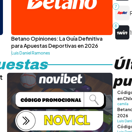
7
8
Betano Opiniones: La Guía Definitiva
para Apuestas Deportivas en 2026
Luis Daniel Ramones
uestas
Úl
t
pu
Código
en Chil
camila
Betano
2026
Luis Dan
Código
Luis Dan