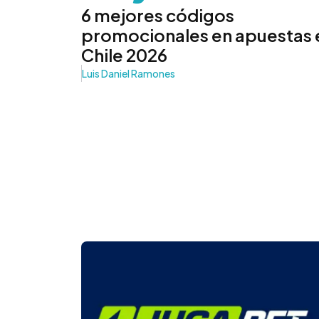
6 mejores códigos
promocionales en apuestas 
Chile 2026
Luis Daniel Ramones