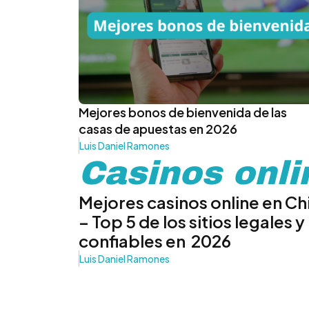
Mejores bonos de bienvenida de las
casas de apuestas en 2026
Luis Daniel Ramones
Casinos onli
Mejores casinos online en Ch
– Top 5 de los sitios legales y
confiables en 2026
Luis Daniel Ramones