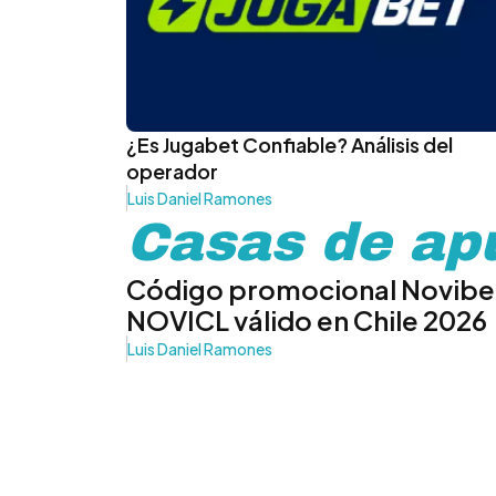
¿Es Jugabet Confiable? Análisis del
operador
Luis Daniel Ramones
Casas de ap
Código promocional Novibe
NOVICL válido en Chile 2026
Luis Daniel Ramones