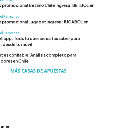
 promocional Betano Chile ingresa: BETBOL en
iel Ramones
 promocional Jugabet ingresa: JUGABOL en
iel Ramones
t app: Todo lo que necesitas saber para
r desde tu móvil
t es confiable: Análisis completo para
dores en Chile
MÁS CASAS DE APUESTAS