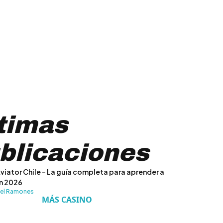
timas
blicaciones
viator Chile – La guía completa para aprender a
en 2026
iel Ramones
MÁS CASINO