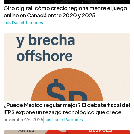
Giro digital: cómo creció regionalmente el juego
online en Canadá entre 2020 y 2025
Luis Daniel Ramones
¿Puede México regular mejor? El debate fiscal del
IEPS expone un rezago tecnológico que crece
cada año
noviembre 26, 2025
Luis Daniel Ramones