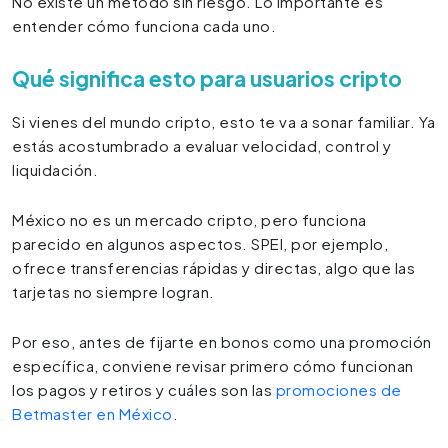
No existe un método sin riesgo. Lo importante es
entender cómo funciona cada uno.
Qué significa esto para usuarios cripto
Si vienes del mundo cripto, esto te va a sonar familiar. Ya
estás acostumbrado a evaluar velocidad, control y
liquidación.
México no es un mercado cripto, pero funciona
parecido en algunos aspectos. SPEI, por ejemplo,
ofrece transferencias rápidas y directas, algo que las
tarjetas no siempre logran.
Por eso, antes de fijarte en bonos como una promoción
específica, conviene revisar primero cómo funcionan
los pagos y retiros y cuáles son las
promociones de
Betmaster en México
.