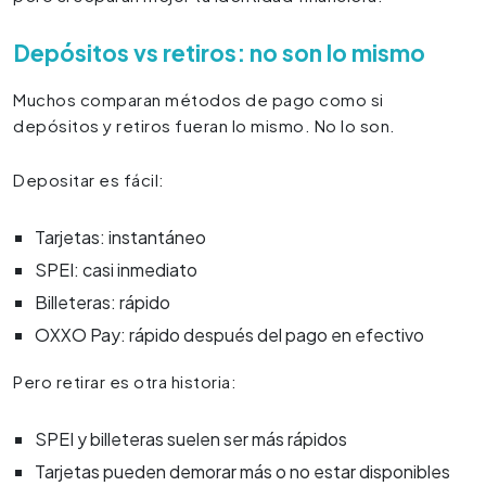
Depósitos vs retiros: no son lo mismo
Muchos comparan métodos de pago como si
depósitos y retiros fueran lo mismo. No lo son.
Depositar es fácil:
Tarjetas: instantáneo
SPEI: casi inmediato
Billeteras: rápido
OXXO Pay: rápido después del pago en efectivo
Pero retirar es otra historia:
SPEI y billeteras suelen ser más rápidos
Tarjetas pueden demorar más o no estar disponibles