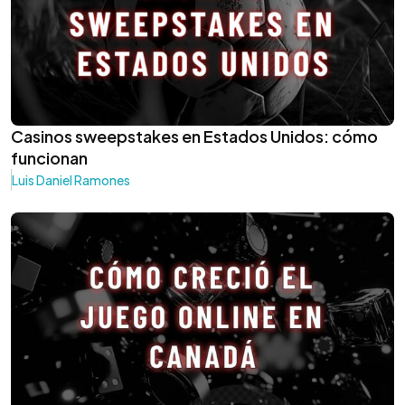
Casinos sweepstakes en Estados Unidos: cómo
funcionan
Luis Daniel Ramones