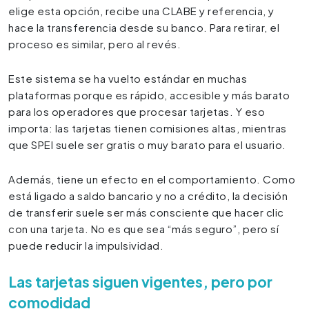
elige esta opción, recibe una CLABE y referencia, y
hace la transferencia desde su banco. Para retirar, el
proceso es similar, pero al revés.
Este sistema se ha vuelto estándar en muchas
plataformas porque es rápido, accesible y más barato
para los operadores que procesar tarjetas. Y eso
importa: las tarjetas tienen comisiones altas, mientras
que SPEI suele ser gratis o muy barato para el usuario.
Además, tiene un efecto en el comportamiento. Como
está ligado a saldo bancario y no a crédito, la decisión
de transferir suele ser más consciente que hacer clic
con una tarjeta. No es que sea “más seguro”, pero sí
puede reducir la impulsividad.
Las tarjetas siguen vigentes, pero por
comodidad