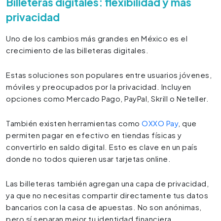
Billeteras digitales: flexibilidad y más
privacidad
Uno de los cambios más grandes en México es el
crecimiento de las billeteras digitales.
Estas soluciones son populares entre usuarios jóvenes,
móviles y preocupados por la privacidad. Incluyen
opciones como Mercado Pago, PayPal, Skrill o Neteller.
También existen herramientas como
OXXO Pay
, que
permiten pagar en efectivo en tiendas físicas y
convertirlo en saldo digital. Esto es clave en un país
donde no todos quieren usar tarjetas online.
Las billeteras también agregan una capa de privacidad,
ya que no necesitas compartir directamente tus datos
bancarios con la casa de apuestas. No son anónimas,
pero sí separan mejor tu identidad financiera.