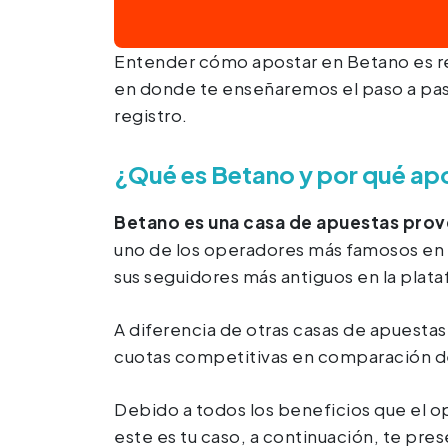
Entender cómo apostar en Betano es rel
en donde te enseñaremos el paso a pas
registro.
¿Qué es Betano y por qué ap
Betano es una casa de apuestas prove
uno de los operadores más famosos en C
sus seguidores más antiguos en la plat
A diferencia de otras casas de apuestas
cuotas competitivas en comparación de 
Debido a todos los beneficios que el 
este es tu caso, a continuación, te pre