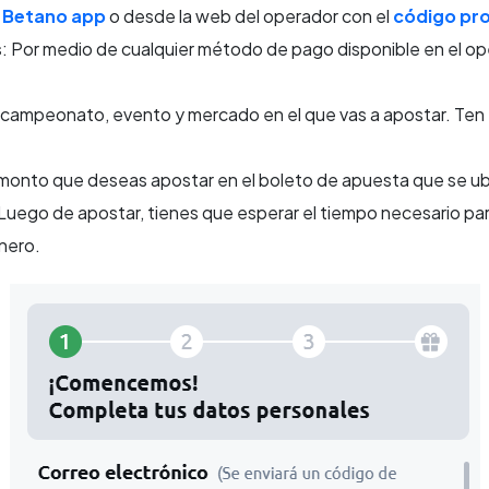
a
Betano app
o desde la web del operador con el
código pr
s
: Por medio de cualquier método de pago disponible en el op
, campeonato, evento y mercado en el que vas a apostar. Ten 
 monto que deseas apostar en el boleto de apuesta que se ubi
Luego de apostar, tienes que esperar el tiempo necesario para
inero.