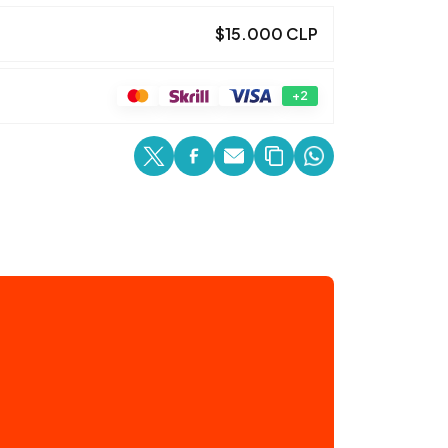
$15.000 CLP
+2