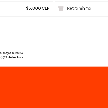
$5.000 CLP
Retiro mínimo
ón:
mayo 8, 2026
12 de lectura