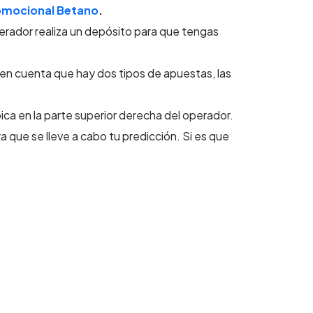
omocional Betano
.
erador realiza un depósito para que tengas
en cuenta que hay dos tipos de apuestas, las
ca en la parte superior derecha del operador.
 que se lleve a cabo tu predicción. Si es que