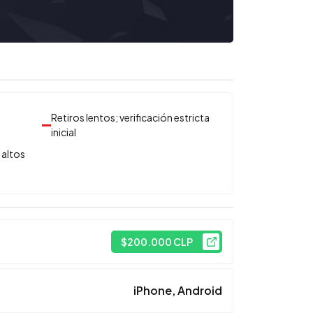
Retiros lentos; verificación estricta
inicial
 altos
$200.000 CLP
iPhone, Android