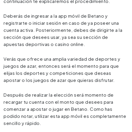
continuación te explicaremos el procedimiento.
Deberás de ingresar a la app móvil de Betano y
registrarte o iniciar sesión en caso de ya poseer una
cuenta activa. Posteriormente, debes de dirigirte a la
sección que desees usar, ya sea su sección de
apuestas deportivas o casino online.
Verás que ofrece una amplia variedad de deportes y
juegos de azar, entonces será el momento para que
elijas los deportes y competiciones que deseas
apostar o los juegos de azar que quieras disfrutar.
Después de realizar la elección será momento de
recargar tu cuenta con el monto que desees para
comenzar a apostar o jugar en Betano. Como has
podido notar, utilizar esta app móvil es completamente
sencillo y rápido.