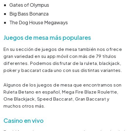
Gates of Olympus
Big Bass Bonanza
The Dog House Megaways
Juegos de mesa más populares
En su sección de juegos de mesa también nos ofrece
gran variedad en su app móvil con más de 79 títulos
diferentes. Podemos disfrutar de la ruleta, blackjack,
poker y baccarat cada uno con sus distintas variantes.
Algunos de los juegos de mesa que encontramos son
Ruleta Betano en español, Mega Fire Blaze Roulette,
One Blackjack, Speed Baccarat, Gran Baccarat y
muchos otros más.
Casino en vivo