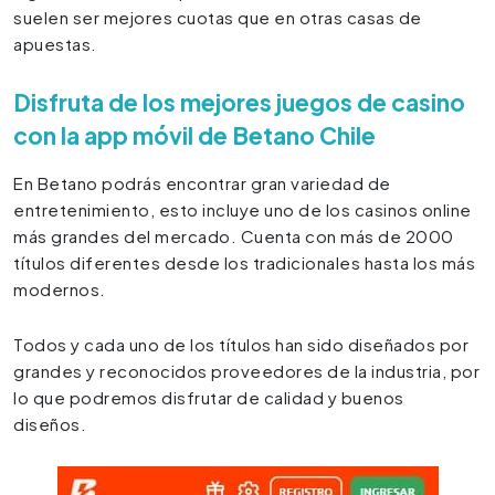
suelen ser mejores cuotas que en otras casas de
apuestas.
Disfruta de los mejores juegos de casino
con la app móvil de Betano Chile
En Betano podrás encontrar gran variedad de
entretenimiento, esto incluye uno de los casinos online
más grandes del mercado. Cuenta con más de 2000
títulos diferentes desde los tradicionales hasta los más
modernos.
Todos y cada uno de los títulos han sido diseñados por
grandes y reconocidos proveedores de la industria, por
lo que podremos disfrutar de calidad y buenos
diseños.