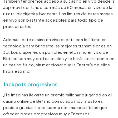
También tendremos acceso a su casino en vivo desde la
app móvil contando con más de 50 mesas en vivo de la
ruleta, blackjack y baccarat. Los límites de estas mesas
en vivo son bastante accesibles para todo tipo de
presupuestos.
Además, este casino en vivo cuenta con lo último en
tecnología para brindarte las mejores transmisiones en
3D. Los crupieres disponibles en el casino en vivo de
Betano son muy profesionales y te harán sentir como en
un casino físico, sin mencionar que la Eneroría de ellos
habla español.
Jackpots progresivos
¿Te imaginas llevarte un premio millonario jugando en el
casino online de Betano con su app móvil? Esto es
posible gracias a que cuenta con muchos títulos que
ofrecen botes progresivos muy gEnerosos.