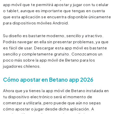
app móvil que te permitirá apostar y jugar con tu celular
o tablet, aunque es importante que tengas en cuenta
que esta aplicación se encuentra disponible únicamente
para dispositivos móviles Android.
Su diseño es bastante moderno, sencillo y atractivo.
Podrás navegar en ella sin presentar problemas, ya que
es fácil de usar. Descargar esta app móvil es bastante
sencillo y completamente gratuito. Conozcamos un
poco más sobre la app móvil de Betano para los
jugadores chilenos.
Cómo apostar en Betano app 2026
Ahora que ya tienes la app móvil de Betano instalada en
tu dispositivo electrónico será el momento de
comenzar a utilizarla, pero puede que aún no sepas
cómo apostar o jugar desde dicha aplicación. A