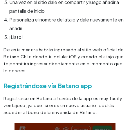
Una vez en el sitio dale en compartir y luego añadir a
pantalla de inicio
Personaliza el nombre del atajo y dale nuevamente en
añadir
¡Listo!
De esta manera habrás ingresado al sitio web oficial de
Betano Chile desde tu celular iOS y creado el atajo que
te permitirá ingresar directamente en el momento que
lo desees.
Registrándose vía Betano app
Registrarse en Betano a través de la app es muy fácil y
ventajoso, ya que, si eres un nuevo usuario, podrás
acceder al bono de bienvenida de Betano.