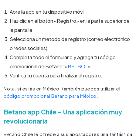
Abre la app en tu dispositivo móvil.
Haz clic en el botón «Registro» en la parte superior de
la pantalla.
Selecciona un método de registro (correo electrónico
o redes sociales).
Completa todo el formulario y agrega tu código
promocional de Betano: «
BETBOL
».
Verifica tu cuenta para finalizar el registro.
Nota: si estás en México, también puedes utilizar el
código promocional Betano para México
.
Betano app Chile – Una aplicación muy
revolucionaria
Betano Chile le ofrece a sus apostadores una fantástica