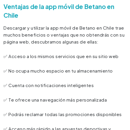
Ventajas de la app móvil de Betano en
Chile
Descargar y utilizar la app móvil de Betano en Chile trae
muchos beneficios o ventajas que no obtendrás con su
página web, descubramos algunas de ellas:
✅ Acceso a los mismos servicios que en su sitio web
✅ No ocupa mucho espacio en tu almacenamiento
✅ Cuenta con notificaciones inteligentes
✅ Te ofrece una navegación más personalizada
✅ Podrás reclamar todas las promociones disponibles
✅ Acceso más rápido a las apuestas deportivas y