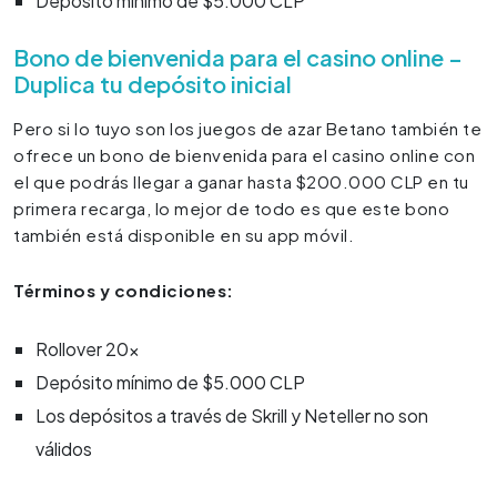
Depósito mínimo de $5.000 CLP
Bono de bienvenida para el casino online –
Duplica tu depósito inicial
Pero si lo tuyo son los juegos de azar Betano también te
ofrece un bono de bienvenida para el casino online con
el que podrás llegar a ganar hasta $200.000 CLP en tu
primera recarga, lo mejor de todo es que este bono
también está disponible en su app móvil.
Términos y condiciones:
Rollover 20x
Depósito mínimo de $5.000 CLP
Los depósitos a través de Skrill y Neteller no son
válidos